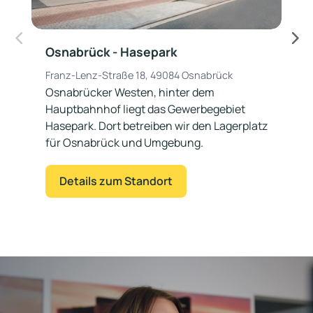
Osnabrück - Hasepark
O
Franz-Lenz-Straße 18, 49084 Osnabrück
G
Osnabrücker Westen, hinter dem
O
Hauptbahnhof liegt das Gewerbegebiet
T
Hasepark. Dort betreiben wir den Lagerplatz
O
für Osnabrück und Umgebung.
O
Details zum Standort