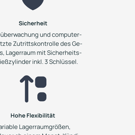
Sicherheit
über­wachung und computer­
zte Zutritts­kontrolle des Ge­
s, Lager­raum mit Sicher­heits­
ießzylinder inkl. 3 Schlüssel.
Hohe Flexibilität
ariable Lagerraumgrößen,