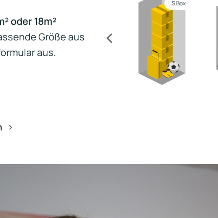
enbox
Mini Box
S Box
 m² oder 18m²
passende Größe aus
ormular aus.
n