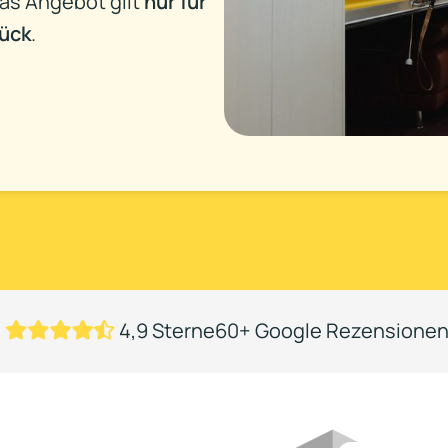
 Das Angebot gilt
nur für
ück
.
4,9 Sterne
60+ Google Rezensione