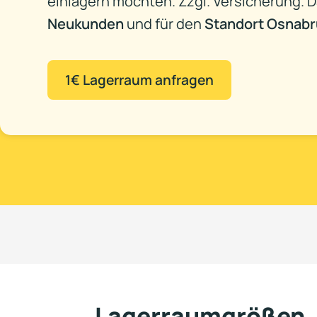
einlagern möchten
⁠. Zzgl. Versicherung.
Neukunden
und für den
Standort Osnabr
1€ Lagerraum anfragen
Lagerraumgrößen