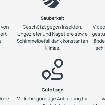
Sauberkeit
h von
Geschützt gegen Insekten,
Video
hert
Ungeziefer und Nagetiere sowie
gestüt
e
Schimmelbefall dank konstanten
lände
Klimas.
schl
Gute Lage
nlose
Verkehrsgünstige Anbindung für
V