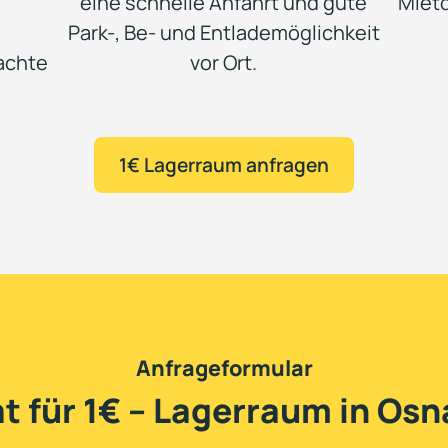
eine schnelle Anfahrt und gute
Mietd
Park-, Be- und Entlade­möglich­keit
achte
vor Ort.
1€ Lagerraum anfragen
Anfrageformular
t für 1€ – Lagerraum in Os