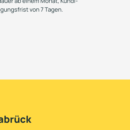
auer ab einem Monat, Kündi­
gungs­frist von 7 Tagen.
nabrück