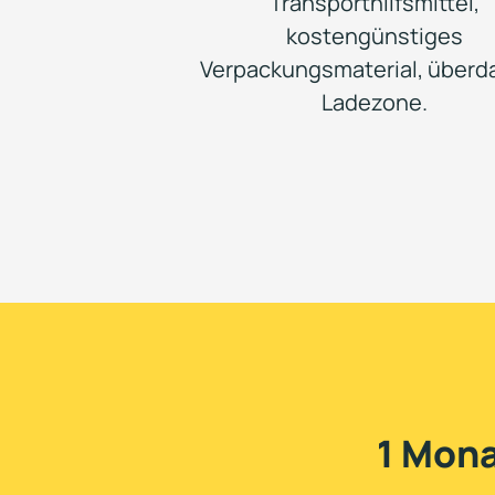
Transporthilfsmittel,
kostengünstiges
Verpackungsmaterial, überd
Ladezone.
1 Mona